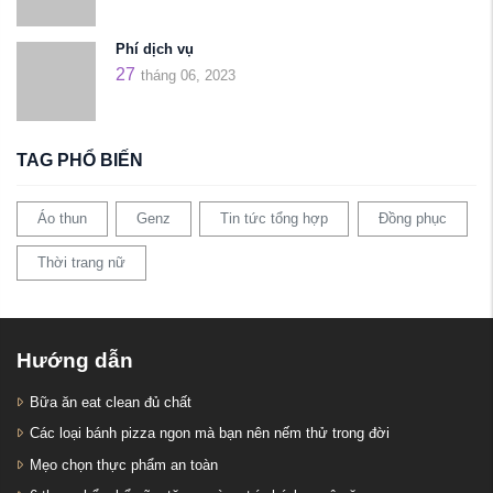
Phí dịch vụ
27
tháng 06, 2023
TAG PHỔ BIẾN
Áo thun
Genz
Tin tức tổng hợp
Đồng phục
Thời trang nữ
Hướng dẫn
Bữa ăn eat clean đủ chất
Các loại bánh pizza ngon mà bạn nên nếm thử trong đời
Mẹo chọn thực phẩm an toàn