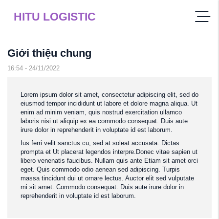
HITU LOGISTIC
Giới thiệu chung
16:54 - 24/11/2022
Lorem ipsum dolor sit amet, consectetur adipiscing elit, sed do
eiusmod tempor incididunt ut labore et dolore magna aliqua. Ut
enim ad minim veniam, quis nostrud exercitation ullamco
laboris nisi ut aliquip ex ea commodo consequat. Duis aute
irure dolor in reprehenderit in voluptate id est laborum.
Ius ferri velit sanctus cu, sed at soleat accusata. Dictas
prompta et Ut placerat legendos interpre.Donec vitae sapien ut
libero venenatis faucibus. Nullam quis ante Etiam sit amet orci
eget. Quis commodo odio aenean sed adipiscing. Turpis
massa tincidunt dui ut ornare lectus. Auctor elit sed vulputate
mi sit amet. Commodo consequat. Duis aute irure dolor in
reprehenderit in voluptate id est laborum.